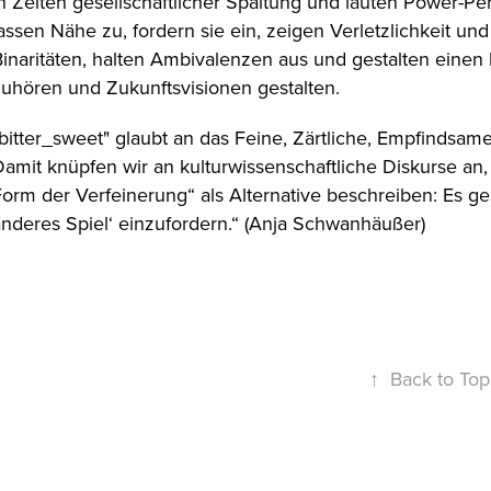
n Zeiten gesellschaftlicher Spaltung und lauten Power-Pe
assen Nähe zu, fordern sie ein, zeigen Verletzlichkeit u
Binaritäten, halten Ambivalenzen aus und gestalten einen
zuhören und Zukunftsvisionen gestalten.
bitter_sweet" glaubt an das Feine, Zärtliche, Empfindsame
amit knüpfen wir an kulturwissenschaftliche Diskurse an, 
orm der Verfeinerung“ als Alternative beschreiben: Es ge
anderes Spiel‘ einzufordern.“ (Anja Schwanhäußer)
↑
Back to Top