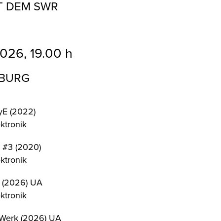
T DEM SWR
026, 19.00
h
B
URG
yE (2022)
ktronik
s #3 (2020)
ktronik
 (2026) UA
ktronik
Werk (2026) UA